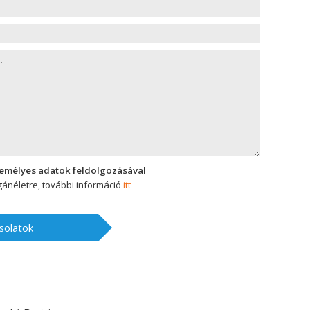
zemélyes adatok feldolgozásával
ánéletre, további információ
itt
solatok