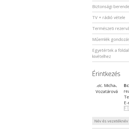
Biztonsági berend
TV + rádió vétele
Természeti rezerv
Műemlék gondozá
Egyetértek a földa
kivételhez
Érintkezés
Bc
re
Te
E-