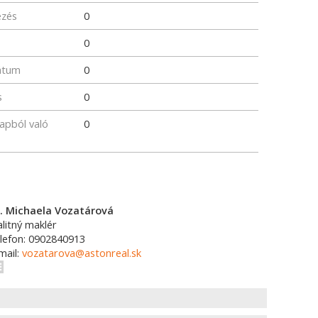
ezés
0
0
átum
0
s
0
lapból való
0
. Michaela Vozatárová
alitný maklér
lefon: 0902840913
mail:
vozatarova@astonreal.sk