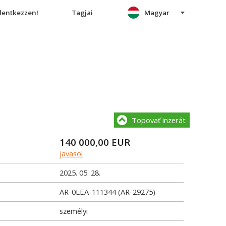
elentkezzen!
Tagjai
Magyar
Topovať inzerát
140 000,00
EUR
javasol
2025. 05. 28.
AR-0LEA-111344 (AR-29275)
személyi