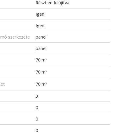
Részben felújítva
Igen
Igen
omó szerkezete
panel
panel
70 m
2
e
70 m
2
let
70 m
2
3
0
0
0