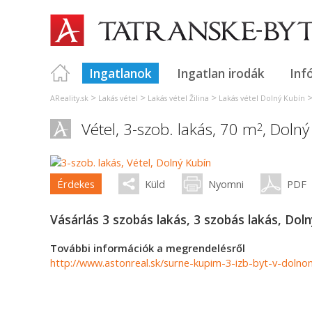
Ingatlanok
Ingatlan irodák
Inf
>
>
>
AReality.sk
Lakás vétel
Lakás vétel Žilina
Lakás vétel Dolný Kubín
Vétel, 3-szob. lakás, 70 m
,
Dolný
2
Érdekes
Küld
Nyomni
PDF
Vásárlás 3 szobás lakás, 3 szobás lakás, Doln
További információk a megrendelésről
http://www.astonreal.sk/surne-kupim-3-izb-byt-v-dolno