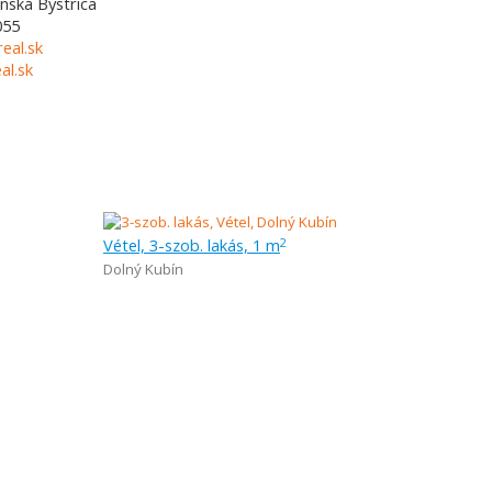
nská Bystrica
055
eal.sk
l.sk
Vétel, 3-szob. lakás, 1 m
2
Dolný Kubín