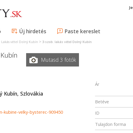
J
ó
Új hirdetés
Paste kereslet
>
>
Lakás vétel Dolný Kubín
3-szob. lakás vétel Dolný Kubín
 Kubín
Mutasd 3 fotók
Ár
ý Kubín, Szlovákia
Betéve
m-kubine-velky-bysterec-909450
ID
Tulajdon forma