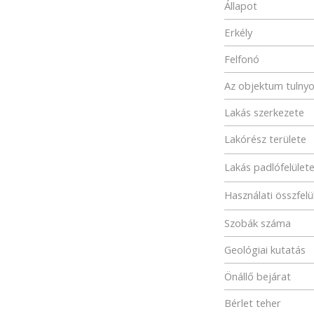
Állapot
Erkély
Felfonó
Az objektum tulny
Lakás szerkezete
Lakórész területe
Lakás padlófelület
Használati összfelü
Szobák száma
Geológiai kutatás
Önállő bejárat
Bérlet teher