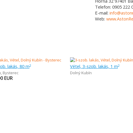
Horná 32
97401
Ba
Telefon:
0905 222 
E-mail:
info@astonr
Web:
www.AstonRea
zob. lakás, 80 m
Vétel, 3-szob. lakás, 1 m
2
2
n
,
Bysterec
Dolný Kubín
00
EUR