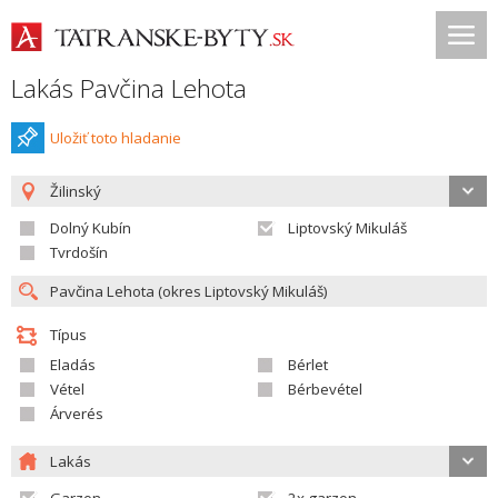
Lakás Pavčina Lehota
Uložiť toto hladanie
Žilinský
Dolný Kubín
Liptovský Mikuláš
Tvrdošín
Típus
Eladás
Bérlet
Vétel
Bérbevétel
Árverés
Lakás