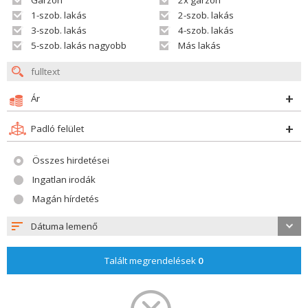
Garzon
2x garzon
1-szob. lakás
2-szob. lakás
3-szob. lakás
4-szob. lakás
5-szob. lakás nagyobb
Más lakás
Ár
Padló felület
Összes hirdetései
Ingatlan irodák
Magán hírdetés
Dátuma lemenő
Talált megrendelések
0