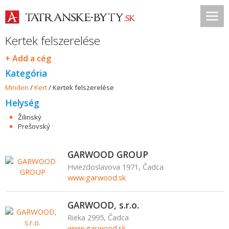
Kertek felszerelése
+ Add a cég
Kategória
Minden
/
Kert
/
Kertek felszerelése
Helység
Žilinský
Prešovský
GARWOOD GROUP
Hviezdoslavova 1971, Čadca
www.garwood.sk
GARWOOD, s.r.o.
Rieka 2995, Čadca
www.garwood.sk