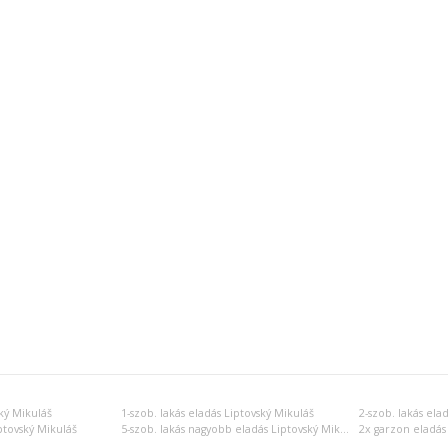
ký Mikuláš
1-szob. lakás eladás Liptovský Mikuláš
2-szob. lakás ela
iptovský Mikuláš
5-szob. lakás nagyobb eladás Liptovský Mikuláš
2x garzon eladás