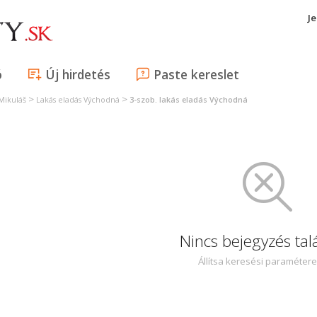
J
ó
Új hirdetés
Paste kereslet
>
>
 Mikuláš
Lakás eladás Východná
3-szob. lakás eladás Východná
Nincs bejegyzés tal
Állítsa keresési paraméter