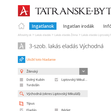
Ingatlanok
Ingatlan irodák
Inf
>
>
>
AReality.sk
Lakás eladás
Lakás eladás Žilina
Lakás eladás Liptovský
3-szob. lakás eladás Východná
Uložiť toto hladanie
Žilinský
Dolný Kubín
Liptovský Mikuláš
Tvrdošín
Típus
Eladás
Bérlet