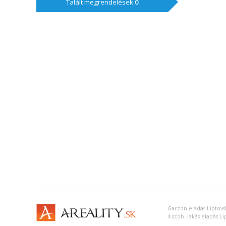
Talált megrendelések
0
Garzon eladás Liptovs
4-szob. lakás eladás L