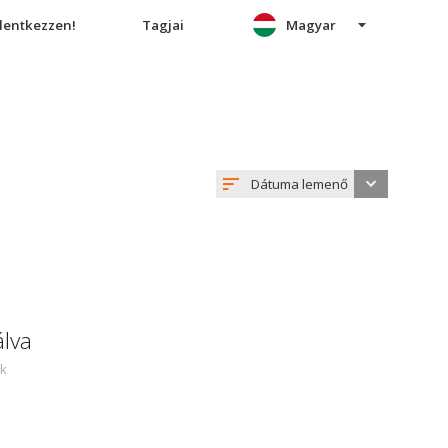
elentkezzen!
Tagjai
Magyar
Dátuma lemenő
álva
ek