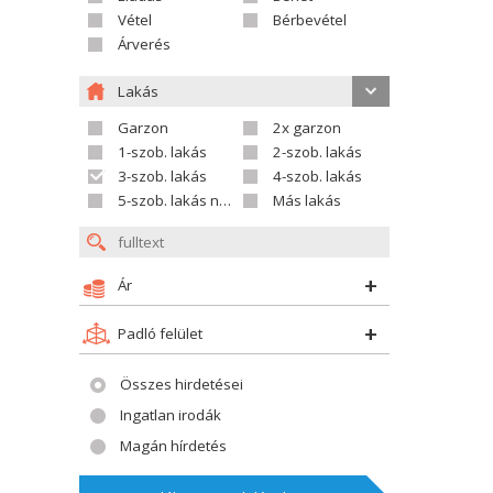
Vétel
Bérbevétel
Árverés
Lakás
Garzon
2x garzon
1-szob. lakás
2-szob. lakás
3-szob. lakás
4-szob. lakás
5-szob. lakás nagyobb
Más lakás
Ár
Padló felület
Összes hirdetései
Ingatlan irodák
Magán hírdetés