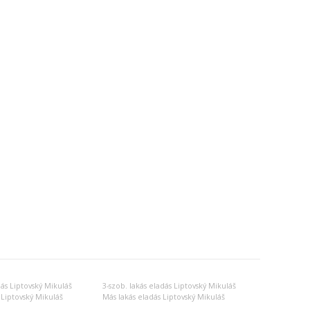
dás Liptovský Mikuláš
3-szob. lakás eladás Liptovský Mikuláš
 Liptovský Mikuláš
Más lakás eladás Liptovský Mikuláš